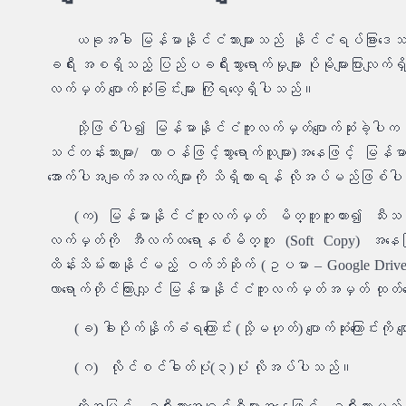
ယခုအခါ မြန်မာနိုင်ငံသားများသည် နိုင်ငံရပ်ခြားဒေသမျ
ခရီး အစရှိသည့် ပြည်ပခရီးသွားရောက်မှုများ ပိုမိုများပြားလျက်ရ
လက်မှတ် ပျောက်ဆုံးခြင်းများ ကြုံရလေ့ရှိပါသည်။
သို့ဖြစ်ပါ၍ မြန်မာနိုင်ငံကူးလက်မှတ်ပျောက်ဆုံးခဲ့ပါက မြ
သင်တန်းသားများ/ တာဝန်ဖြင့်သွားရောက်သူများ)အနေဖြင့် မြ
အောက်ပါအချက်အလက်များကို သိရှိထားရန် လိုအပ်မည်ဖြစ်ပ
(က) မြန်မာနိုင်ငံကူးလက်မှတ် မိတ္တူကူးထား၍ သီး
လက်မှတ်ကို အီလက်ထရောနစ်မိတ္တူ (Soft Copy) အနေဖြင့်
ထိန်းသိမ်းထားနိုင်မည့် ဝက်ဘ်ဆိုက် (ဥပမာ – Google Drive)
လာရောက်တိုင်ကြားလျှင် မြန်မာနိုင်ငံကူးလက်မှတ်အမှတ် ထုတ်
(ခ) ခါးပိုက်နှိုက်ခံရကြောင်း (သို့မဟုတ်) ပျောက်ဆုံးကြောင်း
(ဂ) လိုင်စင်ဓါတ်ပုံ(၃)ပုံ လိုအပ်ပါသည်။