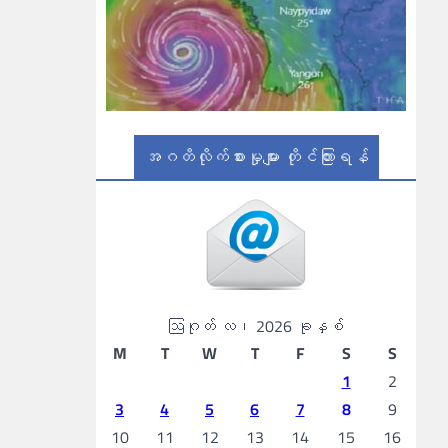
အဂတိလိုက်စားမှုများ တိုင်ကြားရန်
ဩဂုတ် လ၊ 2026 ခုနှစ်
M
T
W
T
F
S
S
1
2
3
4
5
6
7
8
9
10
11
12
13
14
15
16