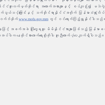
့နိုင်ငံအလိုက် မြန်မာသံရုံးလိပ်စာ၊ ဖုန်းအမှတ်များ ပေးထားသင့် က
ုင်ငံကူးလက်မှတ်ဆိုင်ရာ အထောက်အထားများနှင့် စပ်လျဉ်း၍ မသဲကွ
ဆက်သွယ်သင့်ကြောင်းနှင့် သက်ဆိုင်ရာနိုင်ငံအလိုက် မြန်မာသံရုံးလိပ်
 ဝက်ဘ်ဆိုက်
www.mofa.gov.mm
တွင် ဝင်ရောက်ကြည့်ရှုနိုင်ပါသည်
အနေဖြင့် အခက်အခဲ ကြုံတွေ့ရသူ မိမိနိုင်ငံသားများဖြစ်သည့် မြန်မာခရီး သ
ိုအပ်ပါက နေထိုင်စားသောက်ရေးတို့ကိုပါ ကူညီထောက်ပံ့ပေး လျက်ရှိပါသည်။