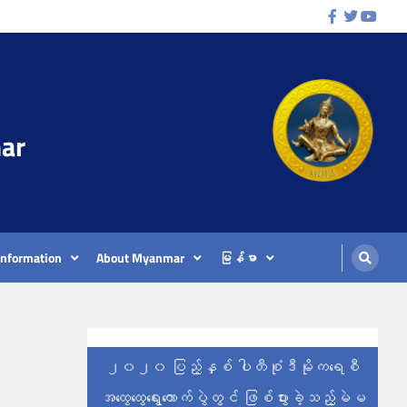
Facebook
Twitter
Youtu
ar
Information
About Myanmar
မြန်မာ
၂၀၂၀ ပြည့်နှစ် ပါတီစုံဒီမိုကရေစီ
အထွေထွေရွေးကောက်ပွဲတွင် ဖြစ်ပွားခဲ့သည့်မဲမ