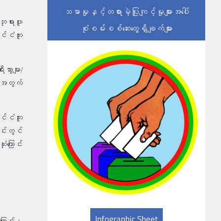
သမာမှုနှင့်တရားမဲ့ပြုကျင့်မှုများအပေါ်
ုရားဖူး
စုံစမ်းစစ်ဆေးတွေ့ရှိချက်များ
င်ငံကူး
ားများ/
န်အတွက်
်ငံကူး
်းတွင်
ကြောင်း
Infographic Sheet