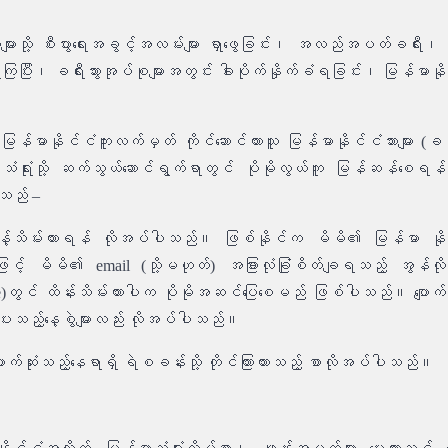
ားသို့ စီးပွားရေးအခွင့်အလမ်းများ ရှာဖွေခြင်း၊ အလည်အပတ်ခရီး၊ ဘ
ှိကြပြီး၊ ခရီးသွားအုပ်စုများအတွင်း ခါးပိုက်နှိုက်ခံရခြင်း၊ မြန်မာနို
န်မာနိုင်ငံကူးလက်မှတ် ကိုင်ဆောင်ထားသူ မြန်မာနိုင်ငံသားများ (ခရီးသွ
န်မာသံရုံးသို့ ဆက်သွယ်ဆောင်ရွက်ရာတွင် ပိုမိုလွယ်ကူ မြန်ဆန်စေရ
ါသည် –
သန့်သိမ်းထားရန် လိုအပ်ပါသည်။ ဖြစ်နိုင်က မိမိ၏ မြန်မာ နိုင
 မိမိ၏ email (သို့မဟုတ်) အခြားလုံခြုံစိတ်ချရသည့် အွန်လိုင
တွင် ထိန်းသိမ်းထားပါက ပိုမိုအဆင်ပြေစေမည် ဖြစ်ပါသည်။ ပျောက်ဆုံး
ပေးသည့်နေ့စွဲများလည်း လိုအပ်ပါသည်။
ကို ပျောက်ဆုံးသည့်နေရာရှိ ရဲစခန်းသို့ တိုင်ကြားထားသည့် စာလိုအပ်ပါသည်။