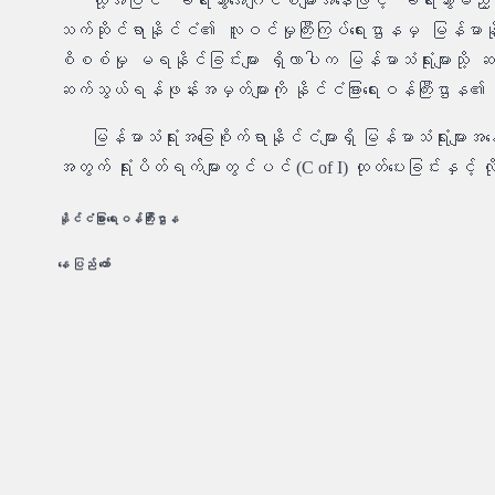
ထို့အပြင် ခရီးသွားအေဂျင်စီများအနေဖြင့် ခရီးသွားမည်
သက်ဆိုင်ရာနိုင်ငံ၏ လူဝင်မှုကြီးကြပ်ရေးဌာနမှ မြန်မာနိ
စိစစ်မှု မရနိုင်ခြင်းများ ရှိလာပါက မြန်မာသံရုံးများသို့ 
ဆက်သွယ်ရန်ဖုန်းအမှတ်များကို နိုင်ငံခြားရေးဝန်ကြီးဌာန၏
မြန်မာသံရုံးအခြေစိုက်ရာနိုင်ငံများရှိ မြန်မာသံရုံးများ
အတွက် ရုံးပိတ်ရက်များတွင်ပင် (C of I) ထုတ်ပေးခြင်းနှင့် လ
နိုင်ငံခြားရေးဝန်ကြီးဌာန
နေ ပြည် တော်