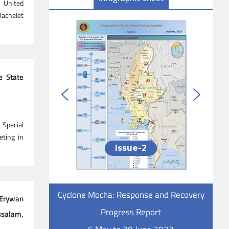
 United
Bachelet
e State
 Special
ting in
Issue-2
Cyclone Mocha: Response and Recovery
 Erywan
Progress Report
ussalam,