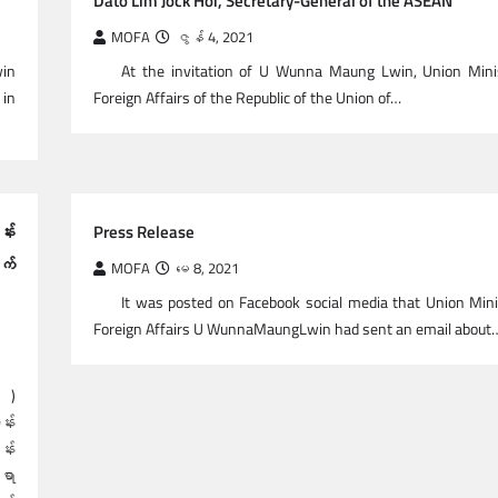
Dato Lim Jock Hoi, Secretary-General of the ASEAN
MOFA
ဇွန် 4, 2021
in
At the invitation of U Wunna Maung Lwin, Union Mini
 in
Foreign Affairs of the Republic of the Union of…
်း
Press Release
က်
MOFA
မေ 8, 2021
It was posted on Facebook social media that Union Mini
Foreign Affairs U WunnaMaungLwin had sent an email about
၁ )
်း
်း
ရာ