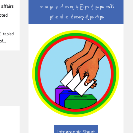
 affairs
သမာမှုနှင့်တရားမဲ့ပြုကျင့်မှုများအပေါ်
epted
စုံစမ်းစစ်ဆေးတွေ့ရှိချက်များ
, tabled
 of…
Infographic Sheet