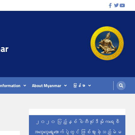
Facebook
Twitter
Youtu
ar
Information
About Myanmar
မြန်မာ
၂၀၂၀ ပြည့်နှစ် ပါတီစုံဒီမိုကရေစီ
အထွေထွေရွေးကောက်ပွဲတွင် ဖြစ်ပွားခဲ့သည့်မဲမ