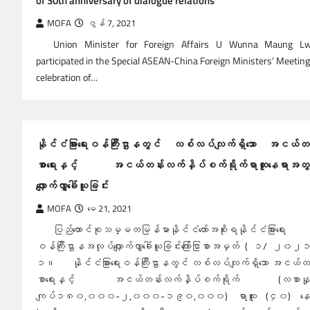
of 30th anniversary of dialogue relations
MOFA
ဇွန် 7, 2021
Union Minister for Foreign Affairs U Wunna Maung Lw
participated in the Special ASEAN-China Foreign Ministers’ Meeting
celebration of…
နိုင်ငံခြားရေးဝန်ကြီးဌာနတွင် လစ်လပ်လျက်ရှိသော အငယ်တန
စာရေးနှင့် အငယ်တန်းလက်နှိပ်စက်ရိုက်ရာထူးနေရာအတွ
လျှောက်လွှာခေါ်ယူခြင်း
MOFA
မေ 21, 2021
ပြည်ထောင်စုသမ္မတမြန်မာနိုင်ငံတော်အစိုးရနိုင်ငံခြားရေး
ဝန်ကြီးဌာနအလုပ်လျှောက်လွှာခေါ်ယူခြင်းကြော်ငြာစာအမှတ် ( ၁/ ၂၀၂
၁။ နိုင်ငံခြားရေးဝန်ကြီးဌာနတွင် လစ်လပ်လျက်ရှိသော အငယ်တန
စာရေးနှင့် အငယ်တန်းလက်နှိပ်စက်ရိုက် (လစာနှုန
ကျပ်၁၈၀,၀၀၀-၂,၀၀၀-၁၉၀,၀၀၀) ရာထူး (၄၀) နေ