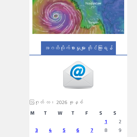
အဂတိလိုက်စားမှုများ တိုင်ကြားရန်
ဩဂုတ် လ၊ 2026 ခုနှစ်
M
T
W
T
F
S
S
1
2
3
4
5
6
7
8
9