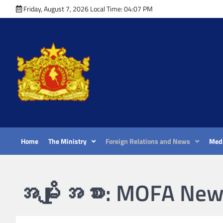
Skip
Friday, August 7, 2026 Local Time: 04:07 PM
to
content
Home
The Ministry
Foreign Relations and News
Medi
အမျိုးအစား:
MOFA New