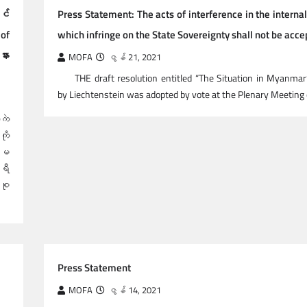
ွင်
Press Statement: The acts of interference in the internal
of
which infringe on the State Sovereignty shall not be acc
ား
MOFA
ဇွန် 21, 2021
THE draft resolution entitled “The Situation in Myanmar”
by Liechtenstein was adopted by vote at the Plenary Meeting
အကဲ
ို
်းမ
ရီ
်စု
Press Statement
MOFA
ဇွန် 14, 2021