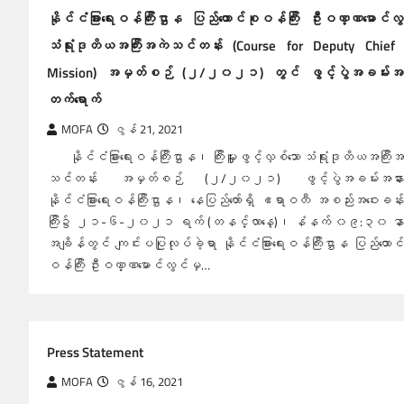
နိုင်ငံခြားရေးဝန်ကြီးဌာန ပြည်ထောင်စုဝန်ကြီး ဦးဝဏ္ဏမောင်လ
သံရုံးဒုတိယအကြီးအကဲသင်တန်း (Course for Deputy Chief 
Mission) အမှတ်စဉ် (၂/၂၀၂၁) တွင် ဖွင့်ပွဲအခမ်းအန
တက်ရောက်
MOFA
ဇွန် 21, 2021
နိုင်ငံခြားရေးဝန်ကြီးဌာန၊ ကြီးမှူးဖွင့်လှစ်သော သံရုံးဒုတိယအကြီး
သင်တန်း အမှတ်စဉ် (၂/၂၀၂၁) ဖွင့်ပွဲအခမ်းအနားက
နိုင်ငံခြားရေးဝန်ကြီးဌာန၊ နေပြည်တော်ရှိ ဧရာဝတီ အစည်းအဝေးခန
ကြီး၌ ၂၁-၆-၂၀၂၁ ရက် (တနင်္လာနေ့)၊ နံနက် ၀၉:၃၀ နာ
အချိန်တွင် ကျင်းပပြုလုပ်ခဲ့ရာ နိုင်ငံခြားရေးဝန်ကြီးဌာန ပြည်ထောင
ဝန်ကြီး ဦးဝဏ္ဏမောင်လွင်မှ…
Press Statement
MOFA
ဇွန် 16, 2021