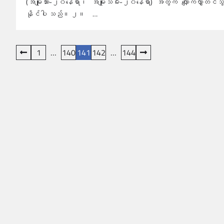
(အမျိုးသား-၂၀နေရာ၊ အမျိုးသမီး-၂၀နေရာ) အတွက် လျှောက်လွှာတင်သွ
နိုင်ပါ သည်။ ၂။ …
ပို့
1
…
140
141
142
…
144
စ်
များ
စာမျက်နှာ
ခွဲ
ခြင်း