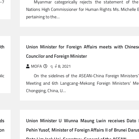
G-7
Myanmar categorically rejects the statement of the
Nations High Commissioner for Human Rights Ms. Michelle 
pertaining to the…
6th
Union Minister for Foreign Affairs meets with Chines
Councilor and Foreign Minister
MOFA
ဇွန် 8, 2021
lic
On the sidelines of the ASEAN-China Foreign Ministers’
Meeting and 6th Langcang-Mekong Foreign Ministers’ Mee
Chongqing, China, U…
nds
Union Minister U Wunna Maung Lwin receives Dato
ion
Pehin Yusof, Minister of Foreign Affairs II of Brunei Dar