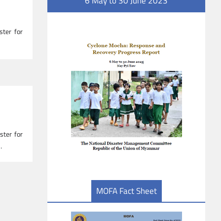
6 May to 30 June 2023
ster for
ster for
…
MOFA Fact Sheet