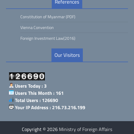
References
Constitution of Myanmar (PDF)
Vienna Convention
Foreign Investment Law(2016)
Our Visitors
Users Today : 3
Users This Month : 161
Total Users : 126690
Your IP Address : 216.73.216.199
Copyright © 2026
Ministry of Foreign Affairs