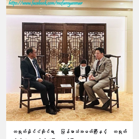
တရုတ်နိုင်ငံဆိုင်ရာ မြန်မာသံအမတ်ကြီးနှင့် တရုတ်