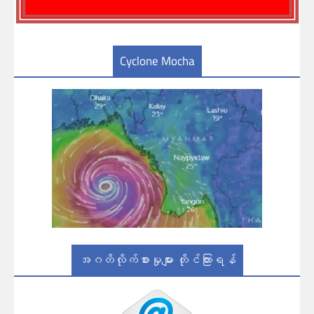
Cyclone Mocha
အဂတိလိုက်စားမှုများ တိုင်ကြားရန်