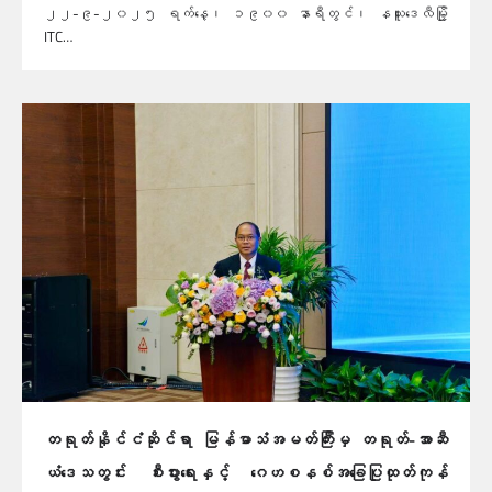
၂၂-၉-၂၀၂၅ ရက်နေ့၊ ၁၉၀၀ နာရီတွင်၊ နယူးဒေလီမြို့
ITC…
တရုတ်နိုင်ငံဆိုင်ရာ မြန်မာသံအမတ်ကြီးမှ တရုတ်-အာဆီ
ယံဒေသတွင်း စီးပွားရေးနှင့် ဂေဟစနစ်အခြေပြုထုတ်ကုန်