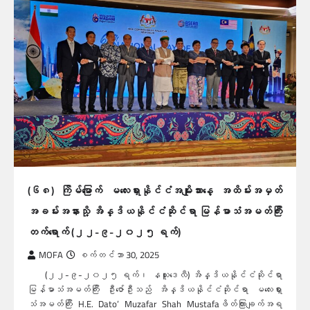
(၆၈) ကြိမ်မြောက် မလေးရှားနိုင်ငံအမျိုးသားနေ့ အထိမ်းအမှတ်
အခမ်းအနားသို့ အိန္ဒိယနိုင်ငံဆိုင်ရာ မြန်မာသံအမတ်ကြီး
တက်ရောက် (၂၂-၉-၂၀၂၅ ရက်)
MOFA
စက်တင်ဘာ 30, 2025
(၂၂-၉-၂၀၂၅ ရက်၊ နယူးဒေလီ) အိန္ဒိယနိုင်ငံဆိုင်ရာ
မြန်မာသံအမတ်ကြီး ဦးဇော်ဦးသည် အိန္ဒိယနိုင်ငံဆိုင်ရာ မလေးရှား
သံအမတ်ကြီး H.E. Dato’ Muzafar Shah Mustafaဖိတ်ကြားချက်အရ