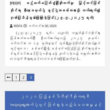
(PEOP) စဉ်ဆက်မပြတ်ဖွံ့ဖြိုးတိုးတက်မှု မြှင့်တင်ခြင်း
ဆိုင်ရာ နှီးနှောဖလှယ်ပွဲ ဖွင့်ပွဲအခမ်းအနားသို့ တက်ရောက်၍
ဂုဏ်ပြုမိန့်ခွန်းပြောကြားခဲ့ခြင်း (၂၉-၉-၂၀၂၅ ရက်)
MOFA
စက်တင်ဘာ 30, 2025
(၂၉-၉-၂၀၂၅ ရက်၊ ပေကျင်း) တရုတ်နိုင်ငံဆိုင်ရာ
မြန်မာသံအမတ်ကြီး ဦးတင်မောင်ဆွေသည် ၂၀၂၅ ခုနှစ်၊
စက်တင်ဘာ လ ၁၉ ရက်နေ့တွင် ကွမ်ရှီးကျွမ့်ကိုယ်ပိုင်အုပ်ချုပ်
ခွင့်ရဒေသ၊ နန်နင်းမြို့ရှိ နန်နင်းအပြည်ပြည် ဆိုင်ရာကွန်ဗ
င်းရှင်းစင်တာနှင့်ပြပွဲဗဟိုဌာန၌ ကျင်းပခဲ့သည့် တရုတ်-အာဆီယံ
ဒေသတွင်း စီးပွားရေးနှင့် ဂေဟစနစ်အခြေပြုထုတ်ကုန်…
ပို့
1
2
3
စ်
များ
၂၀၂၀ ပြည့်နှစ် ပါတီစုံဒီမိုကရေစီ
စာမျက်နှာ
အထွေထွေရွေးကောက်ပွဲတွင် ဖြစ်ပွားခဲ့သည့်မဲမသမာမှုနှင့်
ခွဲ