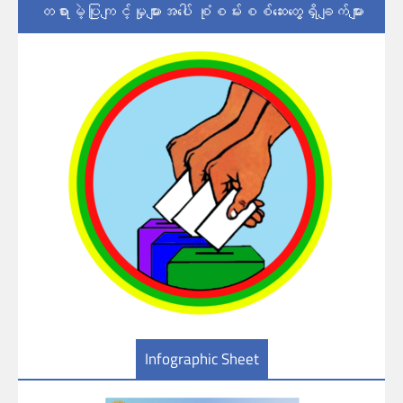
တရားမဲ့ပြုကျင့်မှုများအပေါ် စုံစမ်းစစ်ဆေးတွေ့ရှိချက်များ
ခြင်း
Infographic Sheet