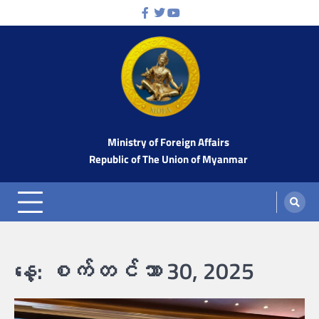
Skip
Facebook
Twitter
Youtube
to
content
Ministry of Foreign Affairs
Republic of The Union of Myanmar
နေ့:
စက်တင်ဘာ 30, 2025