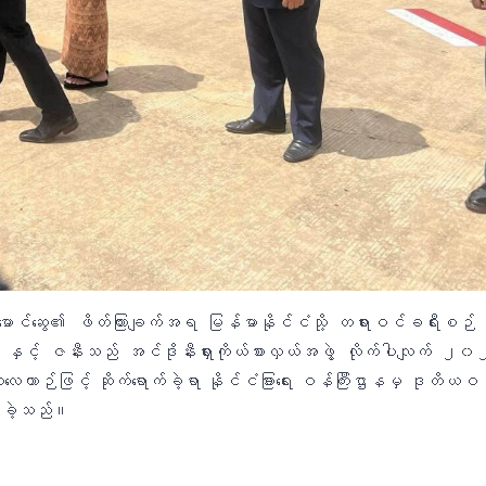
်မောင်ဆွေ၏ ဖိတ်ကြားချက်အရ မြန်မာနိုင်ငံသို့ တရားဝင်ခရီးစဉ် 
နို နှင့် ဇနီးသည် အင်ဒိုနီးရှားကိုယ်စားလှယ်အဖွဲ့ လိုက်ပါလျက် 
လေယာဉ်ဖြင့် ဆိုက်ရောက်ခဲ့ရာ နိုင်ငံခြားရေး ဝန်ကြီးဌာနမှ ဒုတိယဝန်
ုဆိုခဲ့သည်။