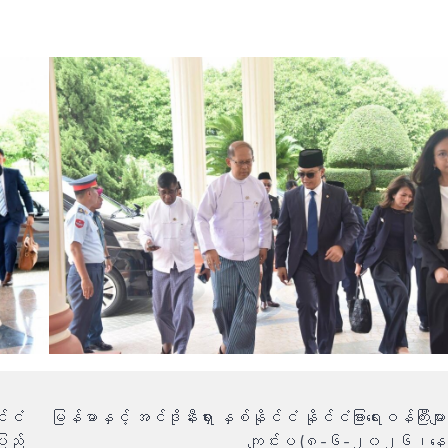
င်ငံ
မြန်မာနှင့် အင်ဒိုနီးရှား နှစ်နိုင်ငံ နိုင်ငံခြားရေးဝန်ကြီးများ ဆွ
ြည်
ကျင်းပ (၈-၆-၂၀၂၆၊နေပြည