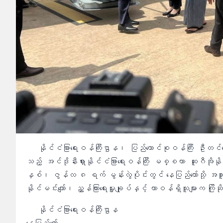
နိုင်ငံခြားရေးဝန်ကြီးဌာန၊ ပြည်ထောင်စုဝန်ကြီး ဦးတင
သည့် အင်ဒိုနီးရှားနိုင်ငံခြားရေးဝန်ကြီး မစ္စတာ ဆူဂီအို
နှစ်၊ ဇွန်လ ၈ ရက် မွန်းလွဲပိုင်းတွင် နေပြည်တော်သို့ အထူး
နိုင်မင်းကျော်၊ ညွှန်ကြားရေးမှူးချုပ်နှင့် တာဝန်ရှိသူများက ကြိ
နိုင်ငံခြားရေးဝန်ကြီးဌာန