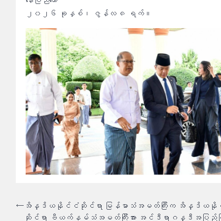
နေပြည်တော်
၂၀၂၆ ခုနှစ်၊ ဇွန်လ ၈ ရက်။
စာမူ
⟵
အိန္ဒိယနိုင်ငံဆိုင်ရာ မြန်မာသံအမတ်ကြီးက အိန္ဒိယနို
ဆိုင်ရာ ဗီယက်နမ်သံအမတ်ကြီးအား အင်ဒီရာဂန္ဒီအပြည်ပ