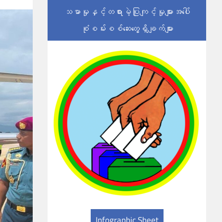
သမာမှုနှင့်တရားမဲ့ပြုကျင့်မှုများအပေါ်
စုံစမ်းစစ်ဆေးတွေ့ရှိချက်များ
Infographic Sheet