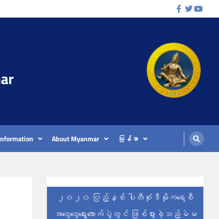
Facebook
Twitter
Youtu
ar
Information
About Myanmar
မြန်မာ
၂၀၂၀ ပြည့်နှစ် ပါတီစုံဒီမိုကရေစီ
အထွေထွေရွေးကောက်ပွဲတွင် ဖြစ်ပွားခဲ့သည့်မဲမ