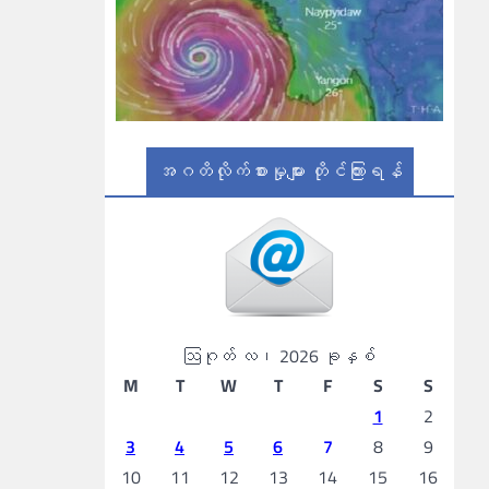
အဂတိလိုက်စားမှုများ တိုင်ကြားရန်
ဩဂုတ် လ၊ 2026 ခုနှစ်
M
T
W
T
F
S
S
1
2
3
4
5
6
7
8
9
10
11
12
13
14
15
16