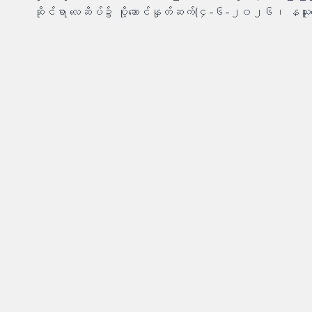
လမ်းကြောင်း
ဆိုင်ရာ လေဆိပ်၌ ပို့ဆောင်နှုတ်ဆက်(၄-၆-၂၀၂၆၊ နယူး
ပြ