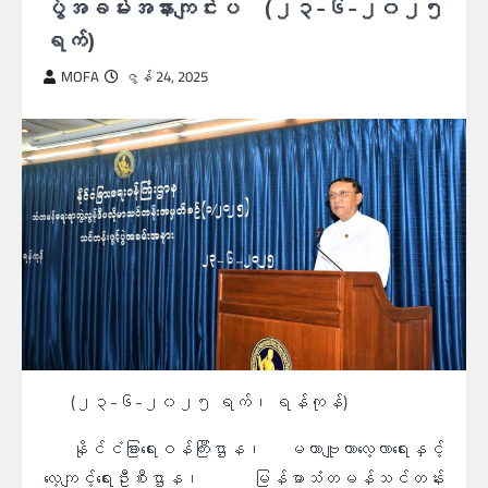
ပွဲအခမ်းအနားကျင်းပ (၂၃-၆-၂၀၂၅
ရက်)
MOFA
ဇွန် 24, 2025
(၂၃-၆-၂၀၂၅ ရက်၊ ရန်ကုန်)
နိုင်ငံခြားရေးဝန်ကြီးဌာန၊ မဟာဗျူဟာလေ့လာရေးနှင့်
လေ့ကျင့်ရေးဦးစီးဌာန၊ မြန်မာသံတမန်သင်တန်း