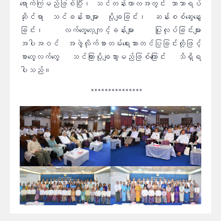
ရောက်ကြမည်ဖြစ်ပြီး၊ သင်တန်းကာလအတွင်း ဘာသာရပ်
ဆိုင်ရာ သင်ခန်းစာများ ပို့ချခြင်း၊ ဆန်းစစ်ဆွေးနွေး
ခြင်း၊ လက်တွေ့လေ့ကျင့်ခန်းများ ပြုလုပ်ခြင်းများ
အပါအဝင် အဖွဲ့လိုက်စာတမ်းရေးသားတင်ပြခြင်းတို့ဖြင့်
စာတွေ့လက်တွေ့ သင်ကြားပို့ချသွားမည်ဖြစ်ကြောင်း သိရှိရ
ပါသည်။
***************