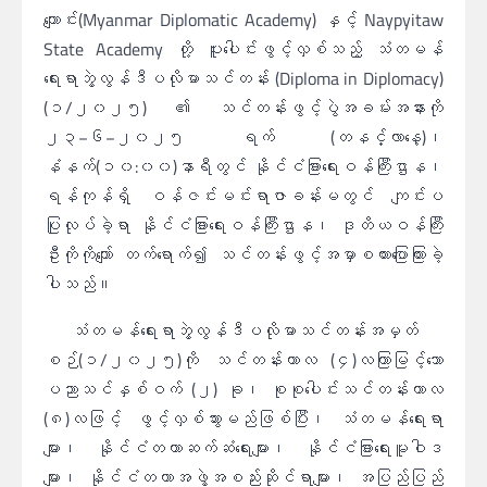
ကျောင်း(Myanmar Diplomatic Academy) နှင့် Naypyitaw
State Academy တို့ ပူးပေါင်းဖွင့်လှစ်သည့် သံတမန်
ရေးရာဘွဲ့လွန်ဒီပလိုမာသင်တန်း (Diploma in Diplomacy)
(၁/၂၀၂၅) ၏ သင်တန်းဖွင့်ပွဲအခမ်းအနားကို
၂၃−၆−၂၀၂၅ ရက် (တနင်္လာနေ့)၊
နံနက်(၁၀:၀၀)နာရီတွင် နိုင်ငံခြားရေးဝန်ကြီးဌာန၊
ရန်ကုန်ရှိ ဝန်ဇင်းမင်းရာဇာခန်းမတွင် ကျင်းပ
ပြုလုပ်ခဲ့ရာ နိုင်ငံခြားရေးဝန်ကြီးဌာန၊ ဒုတိယဝန်ကြီး
ဦးကိုကိုကျော် တက်ရောက်၍ သင်တန်းဖွင့်အမှာစကားပြောကြားခဲ့
ပါသည်။
သံတမန်ရေးရာဘွဲ့လွန်ဒီပလိုမာသင်တန်းအမှတ်
စဉ်(၁/၂၀၂၅)ကို သင်တန်းကာလ (၄)လကြာမြင့်သော
ပညာသင်နှစ်ဝက် (၂) ခု၊ စုစုပေါင်းသင်တန်းကာလ
(၈)လဖြင့် ဖွင့်လှစ်သွားမည်ဖြစ်ပြီး၊ သံတမန်ရေးရာ
များ၊ နိုင်ငံတကာဆက်ဆံရေးများ၊ နိုင်ငံခြားရေးမူဝါဒ
များ၊ နိုင်ငံတကာအဖွဲ့အစည်းဆိုင်ရာများ၊ အပြည်ပြည်