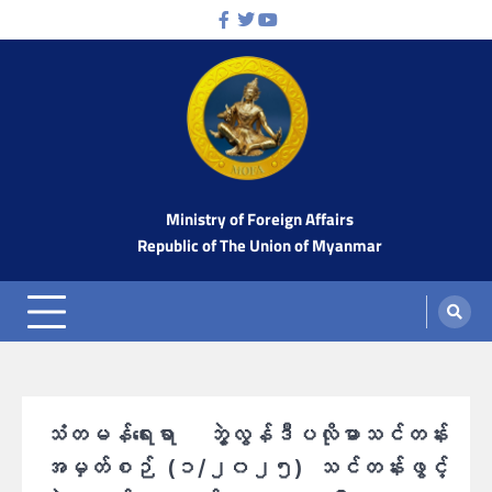
Skip
Facebook
Twitter
Youtube
to
content
Ministry of Foreign Affairs
Republic of The Union of Myanmar
သံတမန်ရေးရာ ဘွဲ့လွန်ဒီပလိုမာသင်တန်း
အမှတ်စဉ် (၁/၂၀၂၅) သင်တန်းဖွင့်