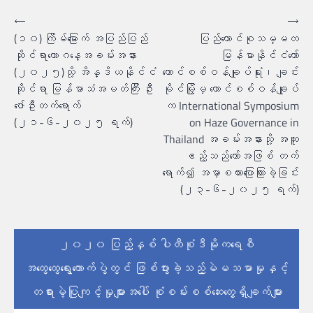
စာမူ
⟵
⟶
(၁၀) ကြိမ်မြောက် အပြည်ပြည်
ပြည်ထောင်စုသမ္မတ
လမ်းကြောင်း
ဆိုင်ရာယောဂနေ့အခမ်းအနား
မြန်မာနိုင်ငံတော်
ပြ
(၂၀၂၅)သို့ အိန္ဒိယနိုင်ငံ
ကောင်စစ်ဝန်ချုပ်ရုံး၊ ချင်း
ဆိုင်ရာ မြန်မာသံအမတ်ကြီး ဦး
မိုင်မြို့မှ ကောင်စစ်ဝန်ချုပ်
ဇော်ဦးတက်ရောက်
က International Symposium
(၂၁-၆-၂၀၂၅ ရက်)
on Haze Governance in
Thailand အခမ်းအနားသို့ အထူး
ဧည့်သည်တော်အဖြစ် တက်
ရောက်၍ အမှာစကားပြောကြားခဲ့ခြင်း
(၂၃-၆-၂၀၂၅ ရက်)
၂၀၂၀ ပြည့်နှစ် ပါတီစုံဒီမိုကရေစီ
အထွေထွေရွေးကောက်ပွဲတွင် ဖြစ်ပွားခဲ့သည့်မဲမသမာမှုနှင့်
တရားမဲ့ပြုကျင့်မှုများအပေါ် စုံစမ်းစစ်ဆေးတွေ့ရှိချက်များ