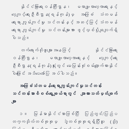
နိုင်ငံခြားရေးဝန်ကြီးဌာန၊ မဟာဗျူဟာလေ့လာရေးနှင့်
လေ့ကျင့်ရေးဦးစီးဌာန(ရန်ကုန်)မှ အခြေခံ သံတမန်
ရေးရာ ကျွမ်းကျင်မှု သင်တန်းနှင့် အဆင့်မြင့် သံတမန်
ရေးရာ ကျွမ်းကျင်မှု သင်တန်းများအား ဖွင့်လှစ်ပို့ချလျက်ရှိ
ပါသည်။
တက်ရောက်လိုသူများအနေဖြင့် နိုင်ငံခြားရေး
ဝန်ကြီးဌာန၊ မဟာဗျူဟာလေ့လာရေးနှင့် လေ့ကျင့်ရေး
ဦးစီးဌာန(ရန်ကုန်)ရုံးတွင် မေးမြန်းစုံစမ်းလျှောက်ထားနိုင်
ပါကြောင်း အသိပေးဖော်ပြ အပ်ပါသည်။
အခြေခံသံတမန်ရေးရာကျွမ်းကျင်မှုသင်တန်း
သင်တန်းသားစိစစ်ရွေးချယ်ရာတွင် လျာထားသတ်မှတ်ချက်
များ
၁။ မြန်မာနိုင်ငံသားဖြစ်ပြီး ပြည်တွင်း/ပြည်ပ
တက္ကသိုလ်တစ်ခုခုမှ ဘွဲ့တစ်ခုခုရရှိပြီးသူ (သို့)