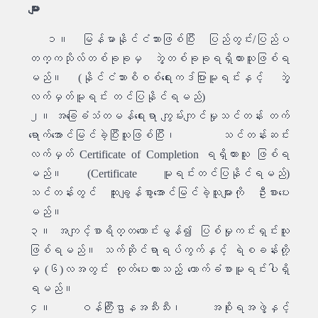
များ
၁။ မြန်မာနိုင်ငံသားဖြစ်ပြီး ပြည်တွင်း/ပြည်ပ
တက္ကသိုလ်တစ်ခုခုမှ ဘွဲ့တစ်ခုခုရရှိထားသူဖြစ်ရ
မည်။ (နိုင်ငံသားစိစစ်ရေးကဒ်ပြားမူရင်းနှင့် ဘွဲ့
လက်မှတ်မူရင်း တင်ပြနိုင်ရမည်)
၂။ အခြေခံသံတမန်ရေးရာ ကျွမ်းကျင်မှုသင်တန်း တက်
ရောက်အောင်မြင်ခဲ့ပြီးသူဖြစ်ပြီး၊ သင်တန်းဆင်း
လက်မှတ် Certificate of Completion ရရှိထားသူ ဖြစ်ရ
မည်။ (Certificate မူရင်းတင်ပြနိုင်ရမည်)
သင်တန်းတွင် ထူးချွန်စွာအောင်မြင်ခဲ့သူများကို ဦးစားပေး
မည်။
၃။ အကျင့်စာရိတ္တကောင်းမွန်၍ ပြစ်မှုကင်းရှင်းသူ
ဖြစ်ရမည်။ သက်ဆိုင်ရာရပ်ကွက်နှင့် ရဲစခန်းတို့
မှ (၆)လအတွင်း ထုတ်ပေးထားသည့် ထောက်ခံစာမူရင်းပါရှိ
ရမည်။
၄။ ဝန်ကြီးဌာနအသီးသီး၊ အစိုးရအဖွဲ့နှင့်