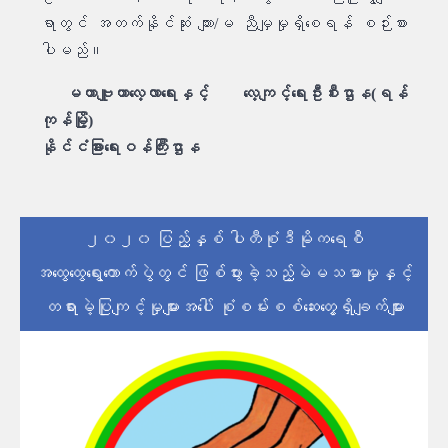
ရာတွင် အတက်နိုင်ဆုံး ကျား/မ ညီမျှမှုရှိစေရန် စဉ်းစား
ပါမည်။
မဟာဗျူဟာလေ့လာရေးနှင့် လေ့ကျင့်ရေးဦးစီးဌာန(ရန်
ကုန်မြို့)
နိုင်ငံခြားရေးဝန်ကြီးဌာန
၂၀၂၀ ပြည့်နှစ် ပါတီစုံဒီမိုကရေစီ
အထွေထွေရွေးကောက်ပွဲတွင် ဖြစ်ပွားခဲ့သည့်မဲမသမာမှုနှင့်
တရားမဲ့ပြုကျင့်မှုများအပေါ် စုံစမ်းစစ်ဆေးတွေ့ရှိချက်များ