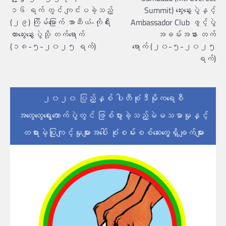
၁၆ ရက် တွင် ကျင်းပခဲ့သည့်
Summit) ဆွေးနွေးပွဲနှင့်
(၂၉) ကြိမ်မြောက် အာဆီယံ-ကိုရီး
Ambassador Club ဖွင့်ပွဲ
ယားဆွေးနွေးပွဲသို့ တက်ရောက်
အခမ်းအနား တက်
(၁၈-၅-၂၀၂၅ ရက်)
ရောက် (၂၀-၅-၂၀၂၅
ရက်)
၂၀၂၀ ပြည့်နှစ် ပါတီစုံဒီမိုကရေစီ
အထွေထွေရွေးကောက်ပွဲတွင် ဖြစ်ပွားခဲ့သည့်မဲမသမာမှုနှင့်
တရားမဲ့ပြုကျင့်မှုများအပေါ် စုံစမ်းစစ်ဆေးတွေ့ရှိချက်များ