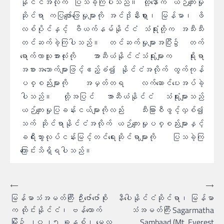
နိုင်ငံအလိုက် ပြသခဲ့ကြပါသည်။ ထို့နောက် ယဉ်ကျေးမှု
ဆိုင်ရာ ကပြဖျော်ဖြေမှုများကို အင်ဒိုနီးရှား၊ မြန်မာ၊ ဖိ
လစ်ပိုင်နှင့် ဗီယက်နမ်နိုင်ငံ သံရုံးတို့က အသီးသီး
တင်ဆက်ခဲ့ကြပါသည်။ တင်ဆက်မှုများအပြီး၌ တက်
ရောက်လာသူအားလုံးကို အာဆီယံနိုင်ငံသံရုံးများက ရိုးရာ
အစားအသောက်များဖြင့်ဧည့်ခံ၍ နိုင်ငံအလိုက် ထွက်ကုန်
ပစ္စည်းများကို အမှတ်တရ လက်ဆောင်ပေးအပ်ခဲ့
ပါသည်။ ထို့အပြင် အာဆီယံနိုင်ငံ သံရုံးများသည်
ယဉ်ကျေးမှုပြခန်းငယ်များကိုလည်း သီးခြားစီဖွင့်လှစ်၍
သက် ဆိုင်ရာနိုင်ငံအလိုက် ယဉ်ကျေးမှုပစ္စည်းများနှင့်
ခရီးသွားလုပ်ငန်းမြင့်တင်ရေးဆိုင်ရာများကို ပြသခဲ့ကြ
ကြောင်းသိရှိရပါသည်။
စာမူ
⟵
⟶
မြန်မာသံအမတ်ကြီး ဉီးဇော်ဇော်စိုး
နီပေါနိုင်ငံဆိုင်ရာ၊ မြန်မာ
လမ်းကြောင်း
က ထိုင်းနိုင်ငံ၊ ဗန်ကောက်
သံအမတ်ကြီး Sagarmatha
ပြ
မြို့၌ ၂၀၂၅ ခုနှစ်၊ မေလ
Sambaad (Mt. Everest