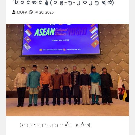
ပါဝင်ဆင်နွှဲ (၁၉-၅-၂၀၂၅ရက်)
MOFA
မေ 20, 2025
(၁၉-၅-၂၀၂၅ရက်၊ ကူဝိတ်)