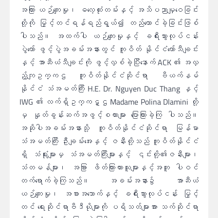
အကြား ယဉ်ကျေးမှု၊ ဓလေ့ထုံးတမ်းနှင့် အသိပညာမျှဝေခြင်း
တို့ကို မြှင့်တင်ရန်ရည်ရွယ်၍ တည်ထောင်ခဲ့ခြင်းဖြစ်
ပါသည်။ အထက်ပါ ယဉ်ကျေးမှုနှင့် ခရီးသွားလုပ်ငန်း
ပွဲတော် ဖွင့်ပွဲအခမ်းအနားတွင် ကူဝိတ် နိုင်ငံတော်သီချင်း
နှင့် အာဆီယံသီချင်းကို ဖွင့်လှစ်ခဲ့ပြီးနောက် ACK ၏ အလှ
ည့်ကျဥက္ကဌ ကူဝိတ်နိုင်ငံဆိုင်ရာ ဗီယက်နမ်
နိုင်ငံ သံအမတ်ကြီး H.E. Dr. Nguyen Duc Thang နှင့်
IWG ၏ လက်ရှိဥက္ကဋ္ဌ Madame Polina Dlamini တို့
မှ နှုတ်ခွန်းဆက်အဖွင့်စကားများ ပြောကြားခဲ့ကြ ပါသည်။
အဆိုပါအခမ်းအနားသို့ ကူဝိတ်နိုင်ငံဆိုင်ရာ မြန်မာ
သံအမတ်ကြီး ဦးချမ်းအေးနှင့် ဇနီးတို့သည် ကူဝိတ်နိုင်ငံ
ရှိ သံရုံးများမှ သံအမတ်ကြီးများနှင့် ၎င်းတို့၏ဇနီးများ၊
သံတမန်များ၊ အခြား ဖိတ်ကြားထားသူများနှင့်အတူ ပါဝင်
တက်ရောက်ခဲ့ကြသည်။ အခမ်းအနား၌ အာဆီယံ
ယဉ်ကျေးမှု၊ အစားအသောက်နှင့် ခရီးသွားလုပ်ငန်း မြှင့်
တင် ရေးဆိုင်ရာဗီဒီယိုများကို ပရိသတ်များအား သက်ဆိုင်ရာ