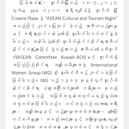
မြန်မာသံရုံး၊ ကူဝိတ်မြို့သည် ၁၈-၅-၂၀၂၅
ရက်နေ့ ညနေ ၀၇၀၀ နာရီအချိန်၌ ကူဝိတ် မြို့
Crowne Plaza ၌ “ASEAN Cultural and Tourism Night”
အမည်ဖြင့် ကျင်းပပြုလုပ် ခဲ့သည့် အာဆီယံယဉ်ကျေးမှု
နှင့် ခရီးသွားလုပ်ငန်းပွဲတော်သို့ ပူးပေါင်းပါဝင်ဆင်နွှဲခဲ့
ပါသည်။ အဆိုပါပွဲတော်ကို ကူဝိတ်နိုင်ငံဆိုင်ရာအာဆီယံ
နိုင်ငံသံရုံးများဖြင့် ဖွဲ့စည်းထားသည့် အာဆီယံ ကော်မတီကူဝိ
တ်(ASEAN Committee Kuwait-ACK)နှင့် ကူဝိတ်ရှိ
အပြည်ပြည်ဆိုင်ရာ အမျိုးသမီးများအဖွဲ့ (International
Women Group-IWG) တို့ ပူးပေါင်းစီစဉ် ကျင်းပခဲ့ခြင်း
ဖြစ်ပါသည်။ IWG သည် ၁၉၈၉ ခုနှစ်တွင် ကူဝိတ်
နိုင်ငံဆိုင်ရာ သံရုံးအကြီးအကဲများ၏ ဇနီးများက စုစည်း
တည်ထောင်ခဲ့သည့် အမြတ်အစွန်းအတွက်မရည်ရွယ်သော
အဖွဲ့တစ်ခုဖြစ်ပါသည်။ ယင်းအဖွဲ့သည် လေ့လာရေးခရီး
များ၊ အမျိုးသားနေ့နှင့် ယဉ်ကျေးမှုအခမ်းအနားများ၊ ဖျော်ဖြေ
တင်ဆက်မှုများ၊ အစည်းအဝေးများနှင့် အခြားလူမှုရေး တွေ့ဆုံ
ပွဲများကဲ့သို့သော အခမ်းအနား များမှတစ်ဆင့် အဖွဲ့ဝင်များ