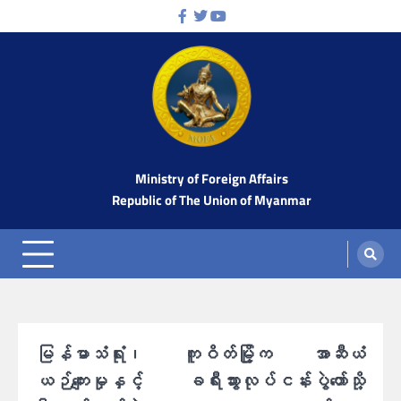
Skip
Facebook
Twitter
Youtube
to
content
Ministry of Foreign Affairs
Republic of The Union of Myanmar
မြန်မာသံရုံး၊ ကူဝိတ်မြို့က အာဆီယံ
ယဉ်ကျေးမှုနှင့် ခရီးသွားလုပ်ငန်းပွဲတော်သို့