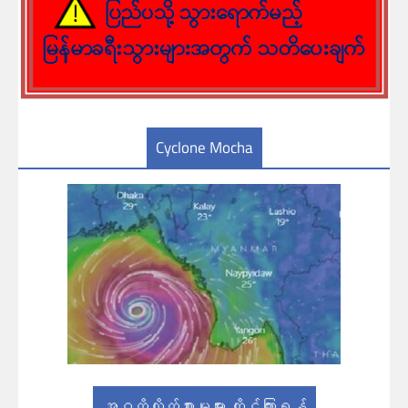
Cyclone Mocha
အဂတိလိုက်စားမှုများ တိုင်ကြားရန်