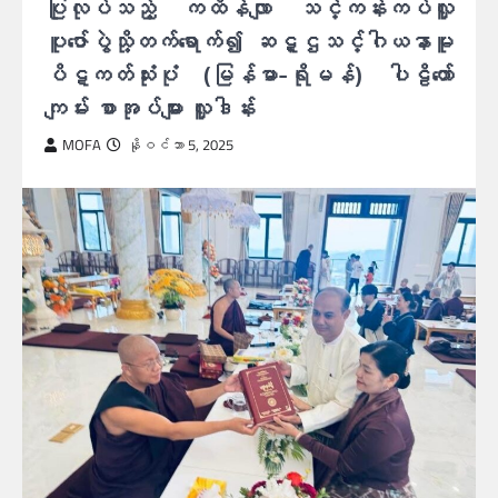
ပြုလုပ်သည့် ကထိန်လျာ သင်္ကန်းကပ်လှူ
ပူဇော်ပွဲသို့တက်ရောက်၍ ဆဋ္ဌသင်္ဂါယနာမူ
ပိဋကတ်သုံးပုံ (မြန်မာ-ရိုမန်) ပါဠိတော်
ကျမ်း စာအုပ်များ လှူဒါန်း
MOFA
နိုဝင်ဘာ 5, 2025