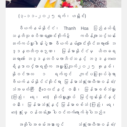
(၃-၁၁-၂၀၂၅ ရက်၊ ဟနွိုင်း)
ဗီယက်နမ်နိုင်ငံ၊ Thanh Hoa ပြည်နယ်ရှိ
သန္တိသုခဝိဟာရကျောင်းတိုက်၌ ကထိန်လျာသင်္ဃန်း
ဆက်ကပ်လှူဒါန်းပွဲအား ဗီယက်နမ်ကျောင်းထိုင်ဆရာတော် ဘ
ဒ္ဒန္တတိက္ခဉာဏ၊ မြန်မာနိုင်ငံမှ ဟိတဓရ
ဆရာတော် ဘဒ္ဒန္တဝိမလာဘိဝံသနှင့် ဘဒ္ဒန္တထေ
ရိန္ဒာလင်္ကာရတို့က အမှူးပြုလျက်၂၀၂၅ ခုနှစ်၊
နိုဝင်ဘာလ ၁ ရက်တွင် ကျင်းပပြုလုပ်ခဲ့ရာ
ဗီယက်နမ်နိုင်ငံဆိုင်ရာ မြန်မာသံရုံးယာယီတာဝန်ခံ/
သံအမတ်ကြီး ဦးဝေလင်းနှင့် ဇနီး၊ မြန်မာစစ်သံမှူး
(ကြည်း၊ ရေ၊ လေ) ဗိုလ်မှူးချုပ် မြင့်ထွန်းနိုင်နှင့်
ဇနီး၊ မြန်မာသံရုံးနှင့် မြန်မာစစ်သံ (ကြည်း၊ ရေ၊
လေ) ရုံးမှ ဝန်ထမ်းများ ပါဝင်တက်ရောက်ခဲ့ပါသည်။
အဆိုပါအခမ်းအနားတွင် သံရုံးယာယီတာဝန်ခံ/