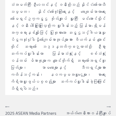
သံအမတ်ကြီး ဦးဝေလင်းနှင့် ဇနီးတို့သည် နိုင်ငံတော်ယာယီ
သမ္မတ၊ နိုင်ငံတော်လုံခြုံရေးနှင့် အေးချမ်းသာယာရေး
ကော်မရှင်ဥက္ကဋ္ဌ ဗိုလ်ချုပ် မှူးကြီး မင်းအောင်လှိုင်
နှင့် ဇနီး ဒေါ်ကြူကြူလှတို့က လှူဒါန်းသည့် မြန်မာ-ရိုမန်
အက္ခရာနှစ်မျိုးဖြင့် ပြုစုထားသော ဆဋ္ဌသင်္ဂါယနာမူ
ပိဋကသုံးပုံပါဠိတော်ကျမ်းစာအုပ်များအား ဗီယက်နမ် ကျောင်း
ထိုင် ဆရာတော် ဘဒ္ဒန္တတိက္ခဉာဏထံသို့ ဦးစွာ
ဆက်ကပ်လှူဒါန်းကာ မြန်မာသံရုံးနှင့် စစ်သံရုံး
ဝန်ထမ်း မိသားစုများက ကျောင်းတိုက်ရှိ ဆရာတော်အရှင်သူ
မြတ်များ၊ သာမဏေများနှင့် သီလရှင်များအား
ကထိန်သင်္ကန်း၊ နဝကမ္မအလှူငွေများ၊ စာရေး
ကိရိယာလှူဖွယ်ပစ္စည်းများ ဆက်ကပ်လှူဒါန်းခဲ့ကြကြောင်း
သိရှိရပါသည်။
စာမူ
⟵
⟶
2025 ASEAN Media Partners
အယ်လ်ဘေးနီးယားဝန်ကြီးချုပ်
လမ်းကြောင်း