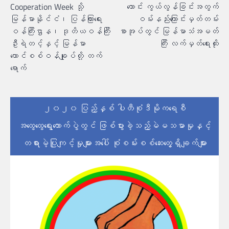
Cooperation Week သို့
ဟောင်း ကွယ်လွန်ခြင်းအတွက်
ပြ
မြန်မာနိုင်ငံ၊ ပြန်ကြားရေး
ဝမ်းနည်းကြောင်းမှတ်တမ်း
ဝန်ကြီးဌာန၊ ဒုတိယဝန်ကြီး
စာအုပ်တွင် မြန်မာသံအမတ်
ဦးရဲတင့်နှင့် မြန်မာ
ကြီး လက်မှတ်ရေးထိုး
ကောင်စစ်ဝန်ချုပ်တို့ တက်
ရောက်
၂၀၂၀ ပြည့်နှစ် ပါတီစုံဒီမိုကရေစီ
အထွေထွေရွေးကောက်ပွဲတွင် ဖြစ်ပွားခဲ့သည့်မဲမသမာမှုနှင့်
တရားမဲ့ပြုကျင့်မှုများအပေါ် စုံစမ်းစစ်ဆေးတွေ့ရှိချက်များ