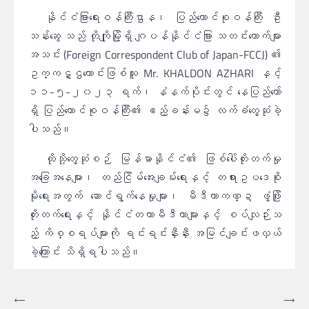
နိုင်ငံခြားရေးဝန်ကြီးဌာန၊ ပြည်ထောင်စုဝန်ကြီး ဦး
သန်းဆွေ သည် တိုကျိုမြို့ရှိ ဂျပန်နိုင်ငံခြား သတင်းထောက်များ
အသင်း (Foreign Correspondent Club of Japan-FCCJ) ၏
ဥက္ကဋ္ဌဟောင်းဖြစ်သူ Mr. KHALDON AZHARI နှင့်
၁၁-၅-၂၀၂၃ ရက်၊ နံနက်ပိုင်းတွင် နေပြည်တော်
ရှိ ပြည်ထောင်စုဝန်ကြီး၏ ဧည့်ခန်းမ၌ လက်ခံတွေ့ဆုံခဲ့
ပါသည်။
ထိုသို့တွေ့ဆုံစဉ် မြန်မာနိုင်ငံ၏ ဖြစ်ပေါ်တိုးတက်မှု
အခြေအနေများ၊ တည်ငြိမ်အေးချမ်းရေးနှင့် တရားဥပဒေစိုး
မိုးရေးအတွက် ဆောင်ရွက်နေမှုများ၊ မီဒီယာကဏ္ဍ ဖွံ့ဖြိုး
တိုးတက်ရေးနှင့် နိုင်ငံတကာမီဒီယာများနှင့် စပ်လျဉ်းသ
ည့် ကိစ္စရပ်များကို ရင်းရင်းနှီးနှီး အမြင်ချင်းဖလှယ်
ခဲ့ကြောင်း သိရှိရပါသည်။
စာမူ
⟵
⟶