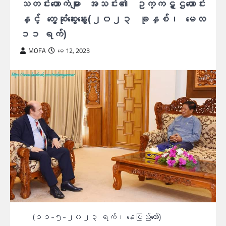
သတင်းထောက်များ အသင်း၏ ဥက္ကဋ္ဌဟောင်း
နှင့် တွေ့ဆုံဆွေးနွေး(၂၀၂၃ ခုနှစ်၊ မေလ
၁၁ ရက်)
MOFA
မေ 12, 2023
(၁၁-၅-၂၀၂၃ ရက်၊ နေပြည်တော်)