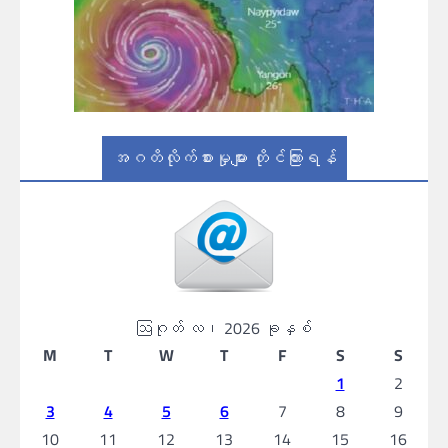
အဂတိလိုက်စားမှုများ တိုင်ကြားရန်
ဩဂုတ် လ၊ 2026 ခုနှစ်
M
T
W
T
F
S
S
1
2
3
4
5
6
7
8
9
10
11
12
13
14
15
16