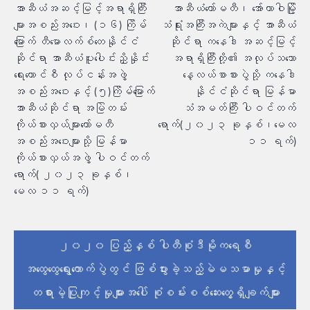
အာဆီယံအဆင့်မြင့်အရာရှိကြီး
အာဆီယံကော်မတီ၊ အော်တာဝါမြို့
လမ်းကြောင်း
များအစည်းအဝေး၊ (၁၆) ကြိမ်
သံရုံးအကြီးအကဲများနှင့် အာဆီယံ
ပြ
မြောက် တီမောလက်စ်တေနိုင်ငံ
ဆိုင်ရာ ကနေဒါ အဆင့်မြင့်
ဆိုင်ရာ အာဆီယံပူးပေါင်းညှိနှိုင်း
အရာရှိကြီးတို့၏ အလုပ်သဘော
ရေးကောင်စီ လုပ်ငန်းအဖွဲ့
နေ့လယ်စာစားပွဲသို့ ကနေဒါ
အစည်းအဝေးနှင့် (၅)ကြိမ်မြောက်
နိုင်ငံဆိုင်ရာ မြန်မာ
အာဆီယံဆိုင်ရာ အမြဲတမ်း
သံအမတ်ကြီး ပါဝင်တက်
ကိုယ်စားလှယ်များကော်မတီ
ရောက်(၂၀၂၃ ခုနှစ်၊မေလ
အစည်းအဝေးများသို့ မြန်မာ
၁၁ ရက်)
ကိုယ်စားလှယ်အဖွဲ့ ပါဝင်တက်
ရောက်( ၂၀၂၃ ခုနှစ်၊
မေလ ၁၁ ရက်)
၂၀၂၀ ပြည့်နှစ် ပါတီစုံဒီမိုကရေစီ
အထွေထွေရွေးကောက်ပွဲတွင် ဖြစ်ပွားခဲ့သည့်မဲမသမာမှုနှင့်
တရားမဲ့ပြုကျင့်မှုများအပေါ် စုံစမ်းစစ်ဆေးတွေ့ရှိချက်များ